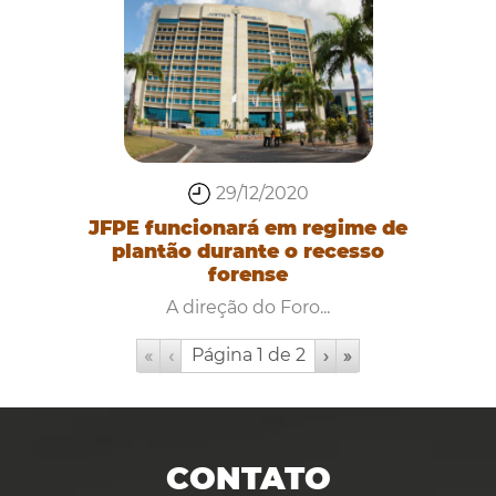
29/12/2020
JFPE funcionará em regime de
plantão durante o recesso
forense
A direção do Foro...
«
‹
›
»
CONTATO