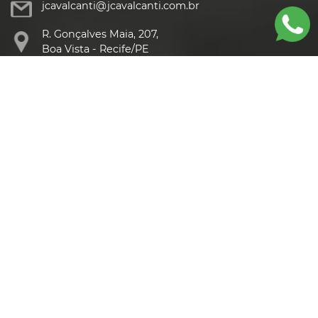
jcavalcanti@jcavalcanti.com.br
R. Gonçalves Maia, 207,
Boa Vista - Recife/PE
Escritório Goiana
(81) 3626-3081
(81) 98919-4121
escritoriogo@jcavalcanti.com.br
R. Marechal Deodoro da
Fonseca, 69,
Centro - Goiana/PE
NEWSLETTERS